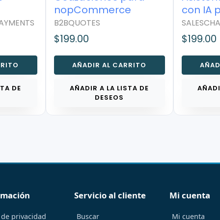
nopCommerce
con IA p
nopCom
YMENTS
B2BQUOTES
SALESCHA
$199.00
$199.00
RITO
AÑADIR AL CARRITO
AÑADI
TA DE
AÑADIR A LA LISTA DE
AÑADIR
DESEOS
rmación
Servicio al cliente
Mi cuenta
 de privacidad
Buscar
Mi cuenta