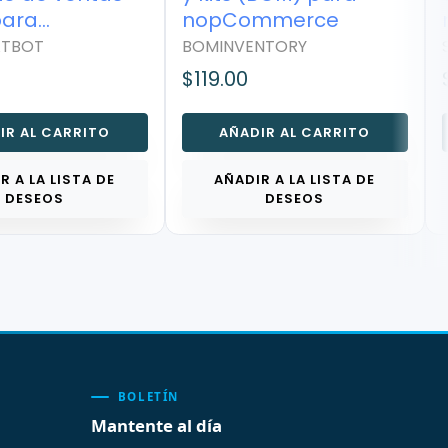
ara
nopCommerce
merce
TBOT
BOMINVENTORY
S
$119.00
$
R AL CARRITO
AÑADIR AL CARRITO
 A LA LISTA DE
AÑADIR A LA LISTA DE
DESEOS
DESEOS
BOLETÍN
Mantente al día