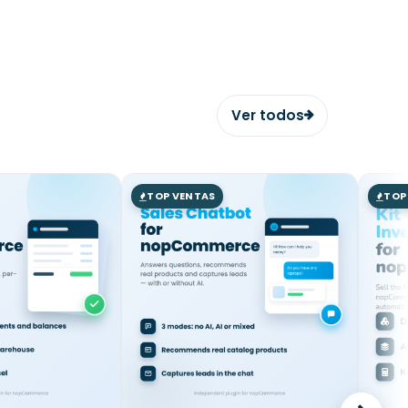
Ver todos
TOP VENTAS
TOP 