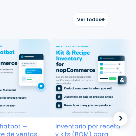
Ver todos
hatbot —
Inventario por receta
C
e de ventas
y kits (BOM) para
v