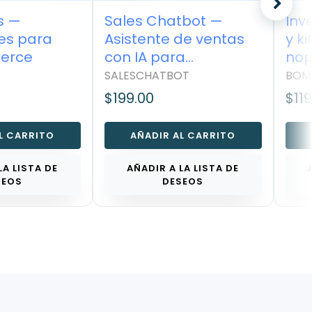
 —
Sales Chatbot —
Inve
es para
Asistente de ventas
y ki
rce
con IA para
nop
nopCommerce
SALESCHATBOT
BOMI
$199.00
$119.
 CARRITO
AÑADIR AL CARRITO
A
A LISTA DE
AÑADIR A LA LISTA DE
A
EOS
DESEOS