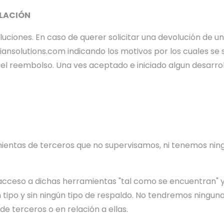
ELACIÓN
iones. En caso de querer solicitar una devolución de una 
iansolutions.com indicando los motivos por los cuales se s
 el reembolso. Una ves aceptado e iniciado algun desarrol
ntas de terceros que no supervisamos, ni tenemos ningú
eso a dichas herramientas "tal como se encuentran" y "s
 tipo y sin ningún tipo de respaldo. No tendremos ningu
e terceros o en relación a ellas.