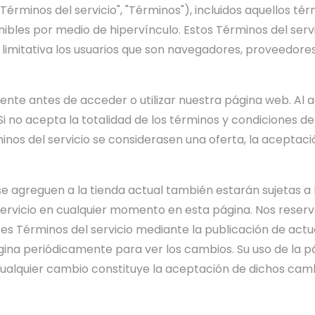
rminos del servicio", "Términos"), incluidos aquellos tér
bles por medio de hipervínculo. Estos Términos del servici
imitativa los usuarios que son navegadores, proveedores
te antes de acceder o utilizar nuestra página web. Al acce
Si no acepta la totalidad de los términos y condiciones de
érminos del servicio se considerasen una oferta, la acepta
 agreguen a la tienda actual también estarán sujetas a lo
servicio en cualquier momento en esta página. Nos reser
es Términos del servicio mediante la publicación de act
ágina periódicamente para ver los cambios. Su uso de la p
ualquier cambio constituye la aceptación de dichos camb