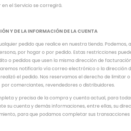
 en el Servicio se corregirá.
IÓN Y DE LA INFORMACIÓN DE LA CUENTA
quier pedido que realice en nuestra tienda. Podemos, a nu
sona, por hogar o por pedido. Estas restricciones puede
dito o pedidos que usen la misma dirección de facturació
remos notificarlo vía correo electrónico o la dirección 
alizó el pedido. Nos reservamos el derecho de limitar o 
s por comerciantes, revendedores o distribuidores.
pleta y precisa de la compra y cuenta actual, para toda
te su cuenta y demás informaciones, entre ellas, su dire
cimiento, para que podamos completar sus transacciones 